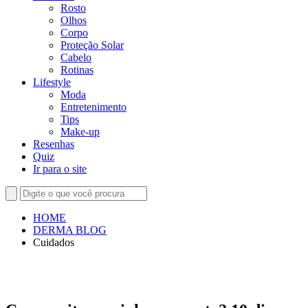
Rosto
Olhos
Corpo
Proteção Solar
Cabelo
Rotinas
Lifestyle
Moda
Entretenimento
Tips
Make-up
Resenhas
Quiz
Ir para o site
HOME
DERMA BLOG
Cuidados