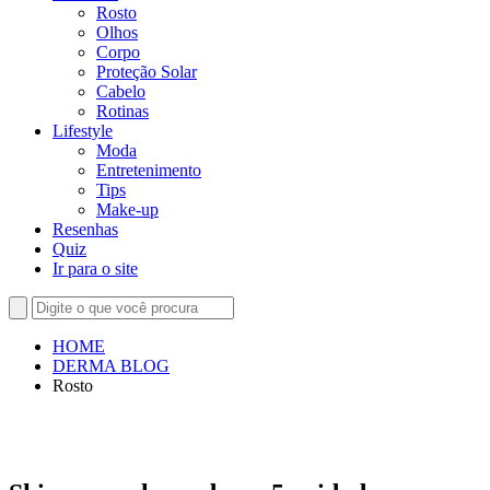
Rosto
Olhos
Corpo
Proteção Solar
Cabelo
Rotinas
Lifestyle
Moda
Entretenimento
Tips
Make-up
Resenhas
Quiz
Ir para o site
HOME
DERMA BLOG
Rosto