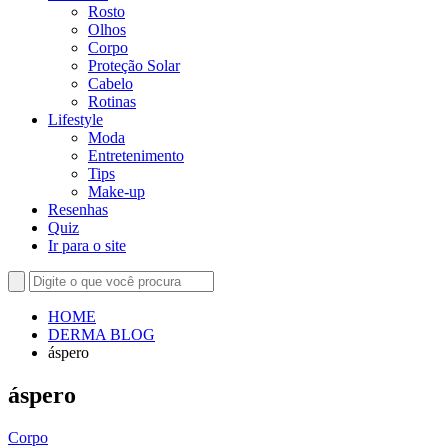
Rosto
Olhos
Corpo
Proteção Solar
Cabelo
Rotinas
Lifestyle
Moda
Entretenimento
Tips
Make-up
Resenhas
Quiz
Ir para o site
HOME
DERMA BLOG
áspero
áspero
Corpo