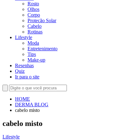
Rosto
Olhos
Corpo
Proteção Solar
Cabelo
Rotinas
Lifestyle
Moda
Entretenimento
Tips
Make-up
Resenhas
Quiz
Ir para o site
HOME
DERMA BLOG
cabelo misto
cabelo misto
Lifestyle