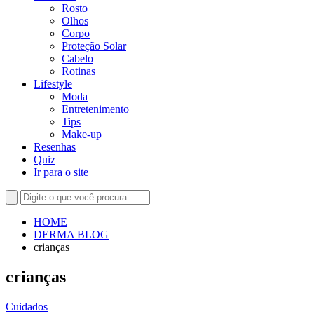
Rosto
Olhos
Corpo
Proteção Solar
Cabelo
Rotinas
Lifestyle
Moda
Entretenimento
Tips
Make-up
Resenhas
Quiz
Ir para o site
HOME
DERMA BLOG
crianças
crianças
Cuidados