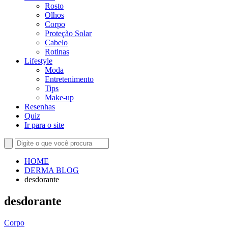
Rosto
Olhos
Corpo
Proteção Solar
Cabelo
Rotinas
Lifestyle
Moda
Entretenimento
Tips
Make-up
Resenhas
Quiz
Ir para o site
HOME
DERMA BLOG
desdorante
desdorante
Corpo