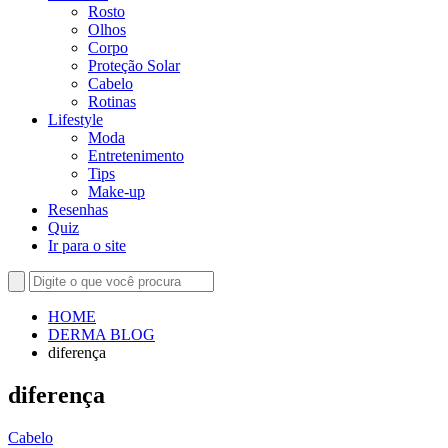
Rosto
Olhos
Corpo
Proteção Solar
Cabelo
Rotinas
Lifestyle
Moda
Entretenimento
Tips
Make-up
Resenhas
Quiz
Ir para o site
HOME
DERMA BLOG
diferença
diferença
Cabelo