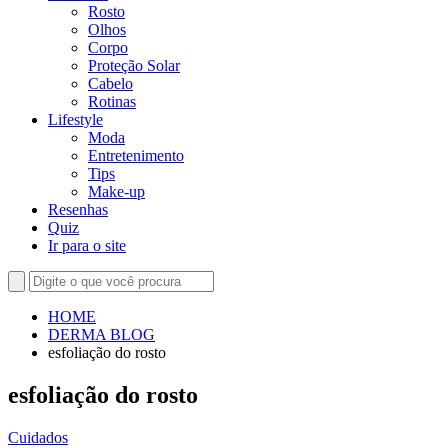
Rosto
Olhos
Corpo
Proteção Solar
Cabelo
Rotinas
Lifestyle
Moda
Entretenimento
Tips
Make-up
Resenhas
Quiz
Ir para o site
HOME
DERMA BLOG
esfoliação do rosto
esfoliação do rosto
Cuidados