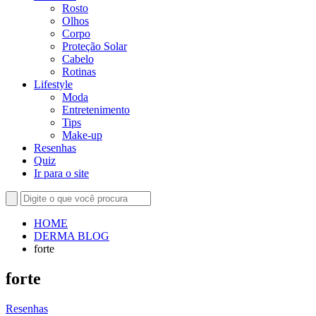
Rosto
Olhos
Corpo
Proteção Solar
Cabelo
Rotinas
Lifestyle
Moda
Entretenimento
Tips
Make-up
Resenhas
Quiz
Ir para o site
HOME
DERMA BLOG
forte
forte
Resenhas