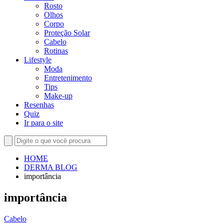
Rosto
Olhos
Corpo
Proteção Solar
Cabelo
Rotinas
Lifestyle
Moda
Entretenimento
Tips
Make-up
Resenhas
Quiz
Ir para o site
HOME
DERMA BLOG
importância
importância
Cabelo