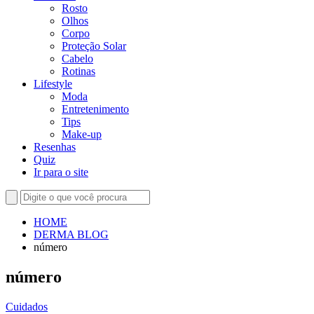
Rosto
Olhos
Corpo
Proteção Solar
Cabelo
Rotinas
Lifestyle
Moda
Entretenimento
Tips
Make-up
Resenhas
Quiz
Ir para o site
HOME
DERMA BLOG
número
número
Cuidados