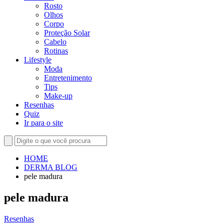
Rosto
Olhos
Corpo
Proteção Solar
Cabelo
Rotinas
Lifestyle
Moda
Entretenimento
Tips
Make-up
Resenhas
Quiz
Ir para o site
HOME
DERMA BLOG
pele madura
pele madura
Resenhas