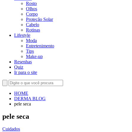
Rosto
Olhos
Corpo
Proteção Solar
Cabelo
Rotinas
Lifestyle
Moda
Entretenimento
Tips
Make-up
Resenhas
Quiz
Ir para o site
HOME
DERMA BLOG
pele seca
pele seca
Cuidados