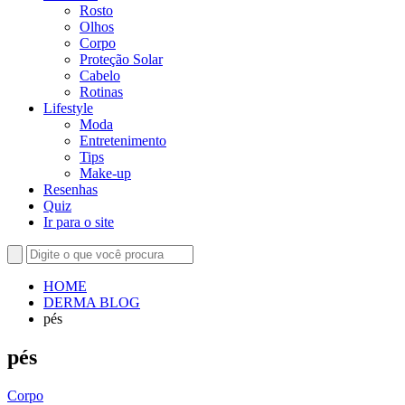
Rosto
Olhos
Corpo
Proteção Solar
Cabelo
Rotinas
Lifestyle
Moda
Entretenimento
Tips
Make-up
Resenhas
Quiz
Ir para o site
HOME
DERMA BLOG
pés
pés
Corpo