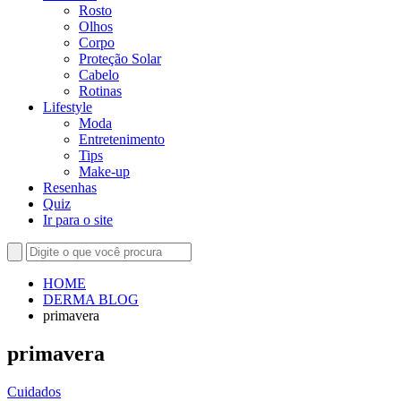
Rosto
Olhos
Corpo
Proteção Solar
Cabelo
Rotinas
Lifestyle
Moda
Entretenimento
Tips
Make-up
Resenhas
Quiz
Ir para o site
HOME
DERMA BLOG
primavera
primavera
Cuidados