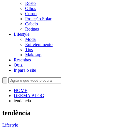
Rosto
Olhos
Corpo
Proteção Solar
Cabelo
Rotinas
Lifestyle
Moda
Entretenimento
Tips
Make-up
Resenhas
Quiz
Ir para o site
HOME
DERMA BLOG
tendência
tendência
Lifestyle