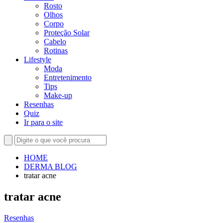
Rosto
Olhos
Corpo
Proteção Solar
Cabelo
Rotinas
Lifestyle
Moda
Entretenimento
Tips
Make-up
Resenhas
Quiz
Ir para o site
HOME
DERMA BLOG
tratar acne
tratar acne
Resenhas