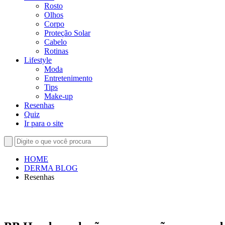
Rosto
Olhos
Corpo
Proteção Solar
Cabelo
Rotinas
Lifestyle
Moda
Entretenimento
Tips
Make-up
Resenhas
Quiz
Ir para o site
HOME
DERMA BLOG
Resenhas