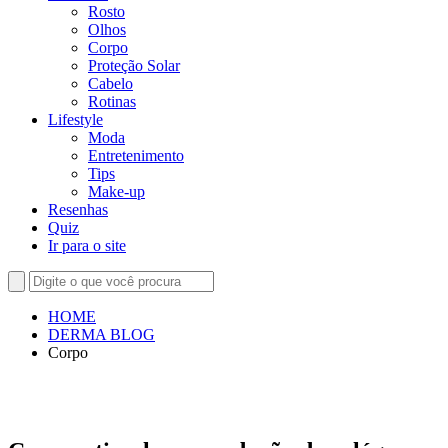
Rosto
Olhos
Corpo
Proteção Solar
Cabelo
Rotinas
Lifestyle
Moda
Entretenimento
Tips
Make-up
Resenhas
Quiz
Ir para o site
HOME
DERMA BLOG
Corpo