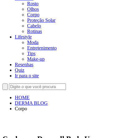
Rosto
Olhos
Corpo
Proteção Solar
Cabelo
Rotinas
Lifestyle
Moda
Entretenimento
Tips
Make-up
Resenhas
Quiz
Ir para o site
HOME
DERMA BLOG
Corpo