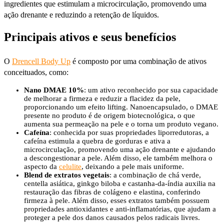
ingredientes que estimulam a microcirculação, promovendo uma
ação drenante e reduzindo a retenção de líquidos.
Principais ativos e seus benefícios
O
Drencell Body Up
é composto por uma combinação de ativos
conceituados, como:
Nano DMAE 10%
: um ativo reconhecido por sua capacidade
de melhorar a firmeza e reduzir a flacidez da pele,
proporcionando um efeito lifting. Nanoencapsulado, o DMAE
presente no produto é de origem biotecnológica, o que
aumenta sua permeação na pele e o torna um produto vegano.
Cafeína
: conhecida por suas propriedades liporredutoras, a
cafeína estimula a quebra de gorduras e ativa a
microcirculação, promovendo uma ação drenante e ajudando
a descongestionar a pele. Além disso, ele também melhora o
aspecto da
celulite
, deixando a pele mais uniforme.
Blend de extratos vegetais
: a combinação de chá verde,
centella asiática, ginkgo biloba e castanha-da-índia auxilia na
restauração das fibras de colágeno e elastina, conferindo
firmeza à pele. Além disso, esses extratos também possuem
propriedades antioxidantes e anti-inflamatórias, que ajudam a
proteger a pele dos danos causados pelos radicais livres.