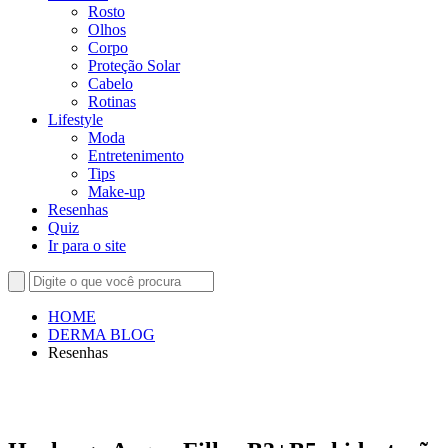
Rosto
Olhos
Corpo
Proteção Solar
Cabelo
Rotinas
Lifestyle
Moda
Entretenimento
Tips
Make-up
Resenhas
Quiz
Ir para o site
HOME
DERMA BLOG
Resenhas