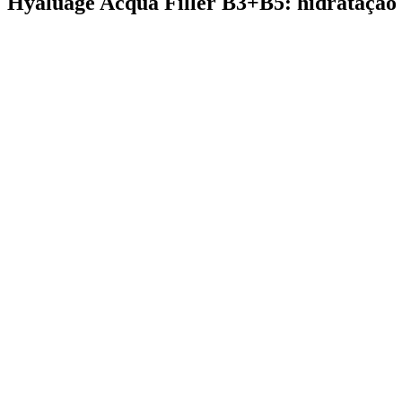
Hyaluage Acqua Filler B3+B5: hidratação