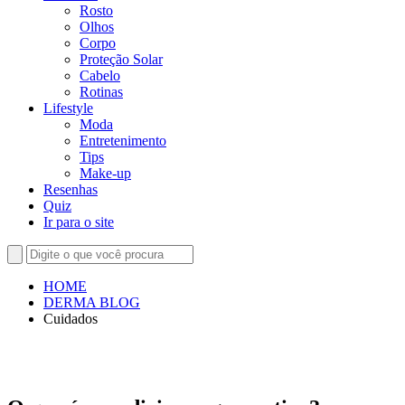
Rosto
Olhos
Corpo
Proteção Solar
Cabelo
Rotinas
Lifestyle
Moda
Entretenimento
Tips
Make-up
Resenhas
Quiz
Ir para o site
HOME
DERMA BLOG
Cuidados