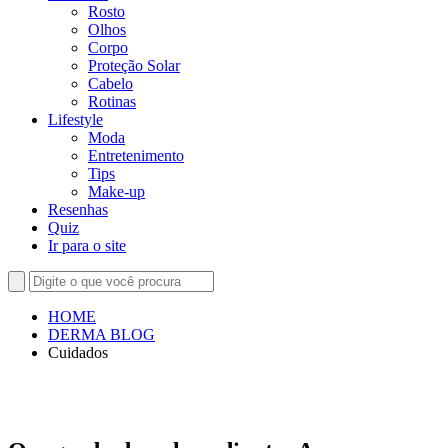
Rosto
Olhos
Corpo
Proteção Solar
Cabelo
Rotinas
Lifestyle
Moda
Entretenimento
Tips
Make-up
Resenhas
Quiz
Ir para o site
HOME
DERMA BLOG
Cuidados