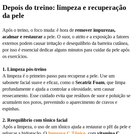
Depois do treino: limpeza e recuperação
da pele
Após o treino, o foco muda: é hora de
remover impurezas,
acalmar e restaurar
a pele. O suor, o atrito e a exposição a fatores
externos podem causar irritação e desequilíbrio da barreira cutânea,
por isso é essencial dedicar alguns minutos para cuidar da pele após
os exercícios.
1. Limpeza pós-treino
A limpeza é o primeiro passo para recuperar a pele. Use um
sabonete facial suave e eficaz, como o
Secatriz Foam
, que limpa
profundamente e ajuda a controlar a oleosidade, sem causar
ressecamento. Esse cuidado evita que resíduos de suor e poluição se
acumulem nos poros, prevenindo o aparecimento de cravos e
espinhas.
2. Reequilíbrio com tônico facial
Após a limpeza, o uso de um tônico ajuda a restaurar o pH da pele e
reforçar a hidratação. O
Improve C Tônico
, com
vitamina C
,