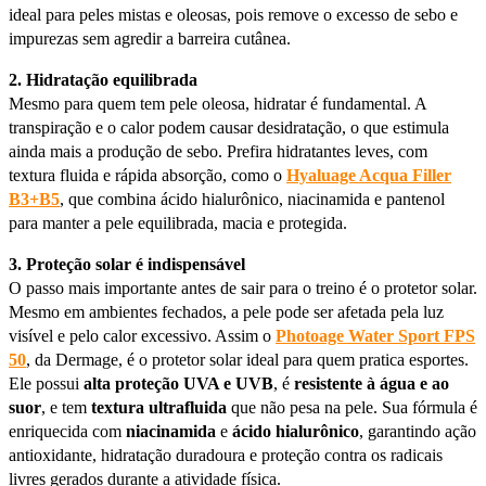
ideal para peles mistas e oleosas, pois remove o excesso de sebo e
impurezas sem agredir a barreira cutânea.
2. Hidratação equilibrada
Mesmo para quem tem pele oleosa, hidratar é fundamental. A
transpiração e o calor podem causar desidratação, o que estimula
ainda mais a produção de sebo. Prefira hidratantes leves, com
textura fluida e rápida absorção, como o
Hyaluage Acqua Filler
B3+B5
, que combina ácido hialurônico, niacinamida e pantenol
para manter a pele equilibrada, macia e protegida.
3. Proteção solar é indispensável
O passo mais importante antes de sair para o treino é o protetor solar.
Mesmo em ambientes fechados, a pele pode ser afetada pela luz
visível e pelo calor excessivo. Assim o
Photoage Water Sport FPS
50
, da Dermage, é o protetor solar ideal para quem pratica esportes.
Ele possui
alta proteção UVA e UVB
, é
resistente à água e ao
suor
, e tem
textura ultrafluida
que não pesa na pele. Sua fórmula é
enriquecida com
niacinamida
e
ácido hialurônico
, garantindo ação
antioxidante, hidratação duradoura e proteção contra os radicais
livres gerados durante a atividade física.