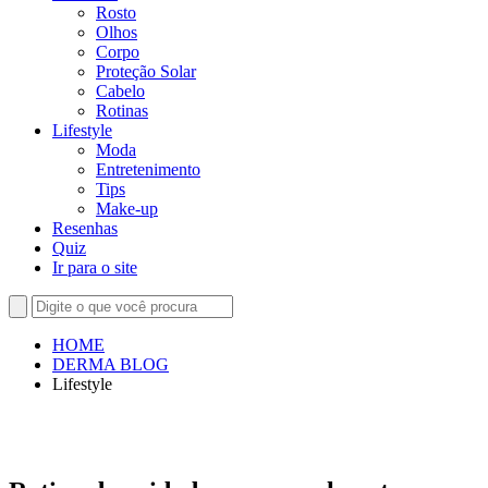
Rosto
Olhos
Corpo
Proteção Solar
Cabelo
Rotinas
Lifestyle
Moda
Entretenimento
Tips
Make-up
Resenhas
Quiz
Ir para o site
HOME
DERMA BLOG
Lifestyle