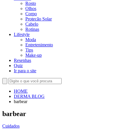
Rosto
Olhos
Corpo
Proteção Solar
Cabelo
Rotinas
Lifestyle
Moda
Entretenimento
Tips
Make-up
Resenhas
Quiz
Ir para o site
HOME
DERMA BLOG
barbear
barbear
Cuidados