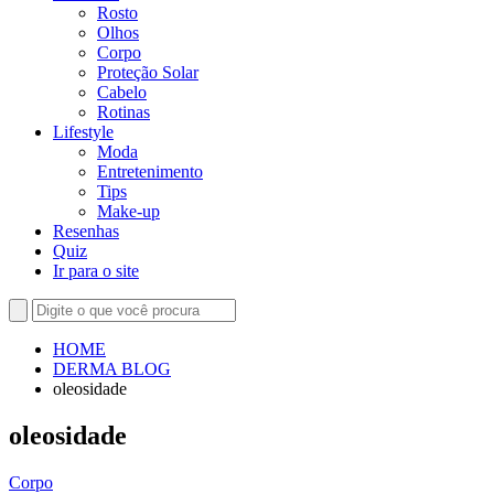
Rosto
Olhos
Corpo
Proteção Solar
Cabelo
Rotinas
Lifestyle
Moda
Entretenimento
Tips
Make-up
Resenhas
Quiz
Ir para o site
HOME
DERMA BLOG
oleosidade
oleosidade
Corpo