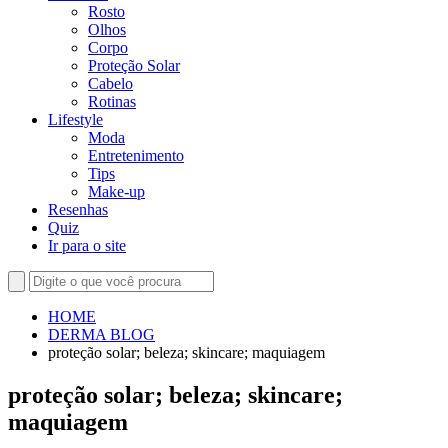
Rosto
Olhos
Corpo
Proteção Solar
Cabelo
Rotinas
Lifestyle
Moda
Entretenimento
Tips
Make-up
Resenhas
Quiz
Ir para o site
HOME
DERMA BLOG
proteção solar; beleza; skincare; maquiagem
proteção solar; beleza; skincare;
maquiagem