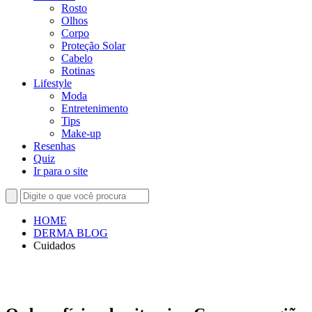
Rosto
Olhos
Corpo
Proteção Solar
Cabelo
Rotinas
Lifestyle
Moda
Entretenimento
Tips
Make-up
Resenhas
Quiz
Ir para o site
HOME
DERMA BLOG
Cuidados