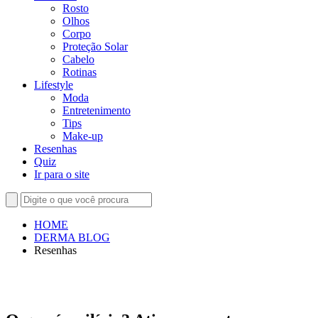
Rosto
Olhos
Corpo
Proteção Solar
Cabelo
Rotinas
Lifestyle
Moda
Entretenimento
Tips
Make-up
Resenhas
Quiz
Ir para o site
HOME
DERMA BLOG
Resenhas