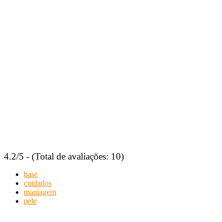
4.2/5 - (Total de avaliações: 10)
base
cuidados
maqiagem
pele