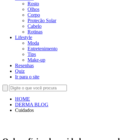
Rosto
Olhos
Corpo
Proteção Solar
Cabelo
Rotinas
Lifestyle
Moda
Entretenimento
Tips
Make-up
Resenhas
Quiz
Ir para o site
HOME
DERMA BLOG
Cuidados