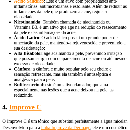
Ácido Salicílico
: Este é um ativo com propriedades anti-
inflamatórias, antimicrobianas e esfoliante. Além de reduzir as
inflamações da pele que produzem a acne, regula a
oleosidade;
Nicotinamida
: Também chamada de niacinamida ou
Vitamina B3, é um ativo que age na redução do ressecamento
da pele e das inflamações da acne;
Ácido Lático
: O ácido lático possui um grande poder de
umectação da pele, mantendo-a rejuvenescida e prevenindo a
sua desidratação;
Alfa Bisabolol
: age acalmando a pele, prevenindo irritação
que possam surgir com o aparecimento de acne ou até mesmo
excesso de oleosidade;
Cânfora
: a cânfora é muito popular pelo seu cheiro e
sensação refrescante, mas ela também é antisséptica e
analgésica para a pele;
Butilresorcinol
: este é um ativo clareador, que atua
especialmente nas lesões que a acne deixou na pele, as
reduzindo.
4.
Improve C
O Improve C é um tônico que substitui perfeitamente a água micelar.
Desenvolvido para a
linha Improve da Dermage
, ele é um cosmético