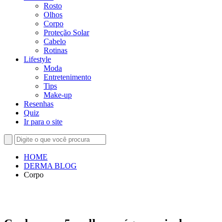
Rosto
Olhos
Corpo
Proteção Solar
Cabelo
Rotinas
Lifestyle
Moda
Entretenimento
Tips
Make-up
Resenhas
Quiz
Ir para o site
HOME
DERMA BLOG
Corpo